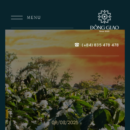
MENU
(+84) 835
478
478
09/08/2025