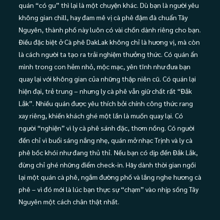
quán “có gu” thì lại là một chuyện khác. Dù bạn là người yêu
không gian chill, hay đam mê vị cà phê đậm đà chuẩn Tây
Nguyên, thành phố này luôn có vài chốn dành riêng cho bạn.
Điều đặc biệt ở Cà phê DakLak không chỉ là hương vị, mà còn
là cách người ta tạo ra trải nghiệm thưởng thức. Có quán ẩn
mình trong con hẻm nhỏ, mộc mạc, yên tĩnh như đưa bạn
quay lại với không gian của những thập niên cũ. Có quán lại
hiện đại, trẻ trung – nhưng ly cà phê vẫn giữ chất rất “Đắk
Lắk”.
Nhiều quán được yêu thích bởi chính công thức rang
xay riêng, khiến khách ghé một lần là muốn quay lại. Có
người “nghiện” vì ly cà phê sánh đặc, thơm nồng. Có người
đến chỉ vì buổi sáng nắng nhẹ, quán mở nhạc Trịnh và ly cà
phê bốc khói như đang thủ thỉ.
Nếu bạn có dịp đến Đắk Lắk,
đừng chỉ ghé những điểm check-in. Hãy dành thời gian ngồi
lại một quán cà phê, ngắm đường phố và lắng nghe hương cà
phê – vì đó mới là lúc bạn thực sự “chạm” vào nhịp sống Tây
Nguyên một cách chân thật nhất.