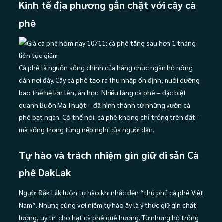
Kinh tế địa phương gắn chặt với cây cà
phê
Cà phê là nguồn sống chính của hàng chục ngàn hộ nông
dân nơi đây. Cây cà phê tạo ra thu nhập ổn định, nuôi dưỡng
bao thế hệ lớn lên, ăn học. Nhiều làng cà phê – đặc biệt
quanh Buôn Ma Thuột – đã hình thành từ những vườn cà
phê bạt ngàn. Có thể nói: cà phê không chỉ trồng trên đất –
mà sống trong từng nếp nghĩ của người dân.
Tự hào và trách nhiệm gìn giữ di sản Cà
phê DakLak
Người Đắk Lắk luôn tự hào khi nhắc đến “thủ phủ cà phê Việt
Nam”. Nhưng cùng với niềm tự hào ấy là ý thức giữ gìn chất
lượng, uy tín cho hạt cà phê quê hương. Từ những hộ trồng