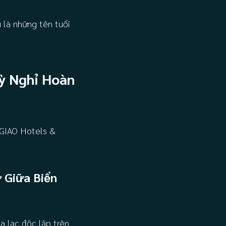
 là những tên tuổi
ỳ Nghỉ Hoàn
IAO Hotels &
 Giữa Biển
a lạc độc lập trên