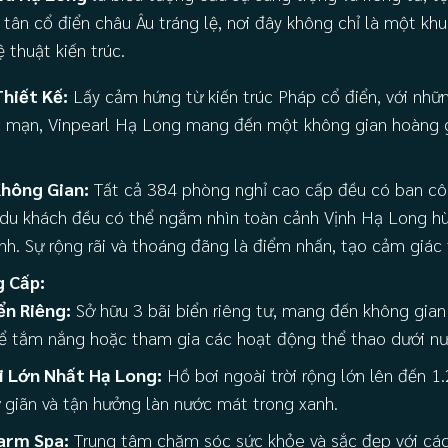
c tân cổ điển châu Âu tráng lệ, nơi đây không chỉ là một k
thuật kiến trúc.
Thiết Kế:
Lấy cảm hứng từ kiến trúc Pháp cổ điển, với nhữn
 mạn, Vinpearl Hạ Long mang đến một không gian hoàng g
hông Gian:
Tất cả 384 phòng nghỉ cao cấp đều có ban côn
u khách đều có thể ngắm nhìn toàn cảnh Vịnh Hạ Long hùn
h. Sự rộng rãi và thoáng đãng là điểm nhấn, tạo cảm giác t
g Cấp:
ển Riêng:
Sở hữu 3 bãi biển riêng tư, mang đến không gian 
ể tắm nắng hoặc tham gia các hoạt động thể thao dưới nư
i Lớn Nhất Hạ Long:
Hồ bơi ngoài trời rộng lớn lên đến 1
 giãn và tận hưởng làn nước mát trong xanh.
arm Spa:
Trung tâm chăm sóc sức khỏe và sắc đẹp với các 