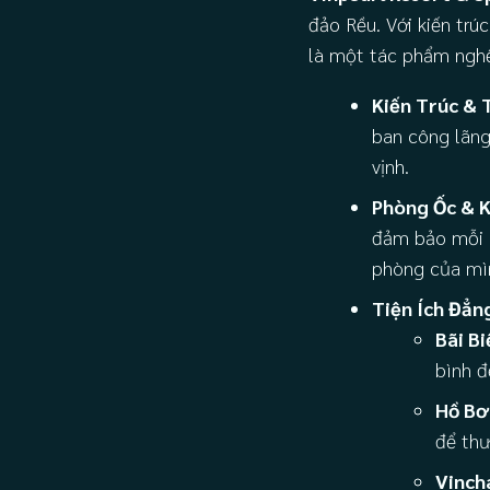
đảo Rều. Với kiến trú
là một tác phẩm nghệ 
Kiến Trúc & 
ban công lãng
vịnh.
Phòng Ốc & K
đảm bảo mỗi d
phòng của mìn
Tiện Ích Đẳn
Bãi Bi
bình đ
Hồ Bơ
để thư
Vinch