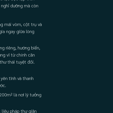
hu nghỉ dưỡng mà còn
g mái vòm, cột trụ và
ia ngay giữa lòng
g riêng, hướng biển,
g vĩ từ chính căn
hư thái tuyệt đối.
yên tĩnh và thanh
ớc.
.200m² là nơi lý tưởng
liệu pháp thư giãn