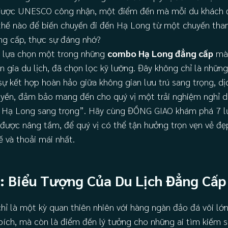
i được UNESCO công nhận, một điểm đến mà mỗi du khách
thế nào để biến chuyến đi đến Hạ Long từ một chuyến th
ng cấp, thực sự đáng nhớ?
ệc lựa chọn một trong những
combo Hạ Long đẳng cấp
mà 
gia du lịch, đã chọn lọc kỹ lưỡng. Đây không chỉ là nhữn
ự kết hợp hoàn hảo giữa không gian lưu trú sang trọng, dị
uyền, đảm bảo mang đến cho quý vị một trải nghiệm nghỉ d
ỉ Hạ Long sang trọng”. Hãy cùng ĐỒNG GIAO khám phá 7 l
được nâng tầm, để quý vị có thể tận hưởng trọn vẹn vẻ đẹp
 và thoải mái nhất.
: Biểu Tượng Của Du Lịch Đẳng Cấp
hỉ là một kỳ quan thiên nhiên với hàng ngàn đảo đá vôi lớ
ích, mà còn là điểm đến lý tưởng cho những ai tìm kiếm s