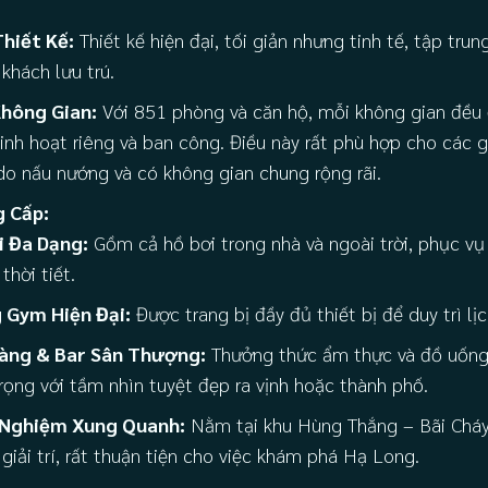
Thiết Kế:
Thiết kế hiện đại, tối giản nhưng tinh tế, tập tru
khách lưu trú.
hông Gian:
Với 851 phòng và căn hộ, mỗi không gian đều 
sinh hoạt riêng và ban công. Điều này rất phù hợp cho các
o nấu nướng và có không gian chung rộng rãi.
g Cấp:
i Đa Dạng:
Gồm cả hồ bơi trong nhà và ngoài trời, phục vụ
thời tiết.
 Gym Hiện Đại:
Được trang bị đầy đủ thiết bị để duy trì lịc
àng & Bar Sân Thượng:
Thưởng thức ẩm thực và đồ uống
rọng với tầm nhìn tuyệt đẹp ra vịnh hoặc thành phố.
i Nghiệm Xung Quanh:
Nằm tại khu Hùng Thắng – Bãi Cháy,
iải trí, rất thuận tiện cho việc khám phá Hạ Long.