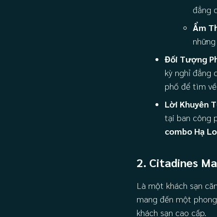
đẳng c
Ẩm Th
những 
Đối Tượng P
kỳ nghỉ đẳng 
phố để tìm về
Lời Khuyên 
tại ban công 
combo Hạ Lo
2. Citadines M
Là một khách sạn căn
mang đến một phong c
khách sạn cao cấp.