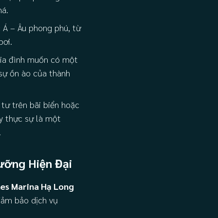
há.
 Á – Âu phong phú, từ
bơi.
gia đình muốn có một
 sự ồn ào của thành
tư trên bãi biển hoặc
y thực sự là một
.
ưỡng Hiện Đại
nes Marina Hạ Long
đảm bảo dịch vụ