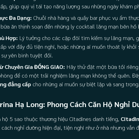
ấp, giúp quý vị tái tạo năng lượng sau những ngày khám p
ực Đa Dạng:
Chuỗi nhà hàng và quầy bar phục vụ ẩm thực
bữa ăn thịnh soạn đến những ly cocktail lãng mạn bên hồ 
hù Hợp:
Lý tưởng cho các cặp đôi tìm kiếm sự lãng mạn, 
cấp với đầy đủ tiện nghi, hoặc những ai muốn thoát ly khỏi
 sự yên bình tuyệt đối.
Từ Chuyên Gia ĐỒNG GIAO:
Hãy thử đặt một bữa tối riêng 
phòng để có một trải nghiệm lãng mạn không thể quên. Đâ
ng đẳng cấp
cho những ai muốn sự biệt lập và sang trọng
arina Hạ Long: Phong Cách Căn Hộ Nghỉ D
 hộ 5 sao thuộc thương hiệu Citadines danh tiếng,
Citadi
ách nghỉ dưỡng hiện đại, tiện nghi như ở nhà nhưng vẫn 