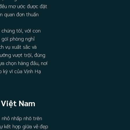
 đều mơ ước được đặt
am quan đơn thuần
chúng tôi, với con
g gói phòng nghỉ
ch vụ xuất sắc và
ưỡng vượt trội, đúng
ựa chọn hàng đầu, nơi
 kỳ vĩ của Vịnh Hạ
 Việt Nam
n nhỏ nhấp nhô trên
ự kết hợp giữa vẻ đẹp