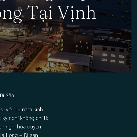
ng Tại Vịnh
Di Sản
s! Với 15 năm kinh
 kỳ nghỉ không chỉ là
iện nghi hòa quyện
Hạ Long – Di sản