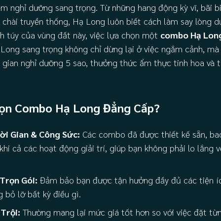
ệm nghỉ dưỡng sang trọng. Từ những hang động kỳ vĩ, bãi b
chài truyền thống, Hạ Long luôn biết cách làm say lòng d
h túy của vùng đất này, việc lựa chọn một
combo Hạ Long
 Long sang trọng không chỉ dừng lại ở việc ngắm cảnh, mà 
g gian nghỉ dưỡng 5 sao, thưởng thức ẩm thực tinh hoa và 
họn Combo Hạ Long Đẳng Cấp?
ời Gian & Công Sức:
Các combo đã được thiết kế sẵn, ba
khi cả các hoạt động giải trí, giúp bạn không phải lo lắng 
Trọn Gói:
Đảm bảo bạn được tận hưởng đầy đủ các tiện íc
 bỏ lỡ bất kỳ điều gì.
Trội:
Thường mang lại mức giá tốt hơn so với việc đặt từng