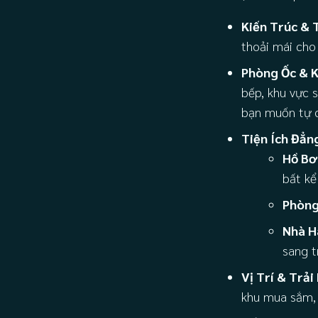
Kiến Trúc & 
thoải mái cho 
Phòng Ốc & K
bếp, khu vực 
bạn muốn tự d
Tiện Ích Đẳn
Hồ Bơ
bất kể 
Phòng
Nhà H
sang t
Vị Trí & Trả
khu mua sắm, g