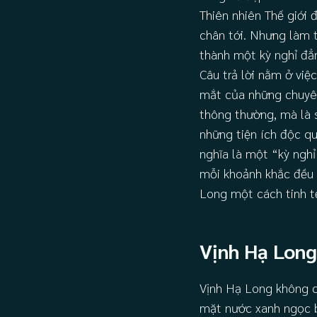
Thiên nhiên Thế giớ
chân tới. Nhưng làm 
thành một kỳ nghỉ đẳ
Câu trả lời nằm ở vi
mắt của những chuyên 
thông thường, mà là s
những tiện ích độc q
nghĩa là một “kỳ ngh
mỗi khoảnh khắc đều 
Long một cách tinh tế
Vịnh Hạ Long
Vịnh Hạ Long không c
mặt nước xanh ngọc b