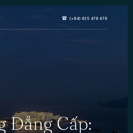
(+84) 835
478
478
 Đẳng Cấp: