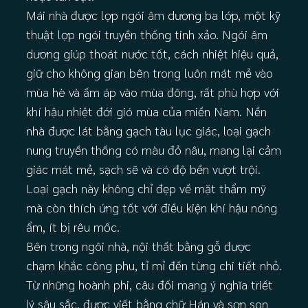
Mái nhà được lợp ngói âm dương ba lớp, một kỹ
thuật lợp ngói truyền thống tinh xảo. Ngói âm
dương giúp thoát nước tốt, cách nhiệt hiệu quả,
giữ cho không gian bên trong luôn mát mẻ vào
mùa hè và ấm áp vào mùa đông, rất phù hợp với
khí hậu nhiệt đới gió mùa của miền Nam. Nền
nhà được lát bằng gạch tàu lục giác, loại gạch
nung truyền thống có màu đỏ nâu, mang lại cảm
giác mát mẻ, sạch sẽ và có độ bền vượt trội.
Loại gạch này không chỉ đẹp về mặt thẩm mỹ
mà còn thích ứng tốt với điều kiện khí hậu nóng
ẩm, ít bị rêu mốc.
Bên trong ngôi nhà, nội thất bằng gỗ được
chạm khắc công phu, tỉ mỉ đến từng chi tiết nhỏ.
Từ những hoành phi, câu đối mang ý nghĩa triết
lý sâu sắc, được viết bằng chữ Hán và sơn son