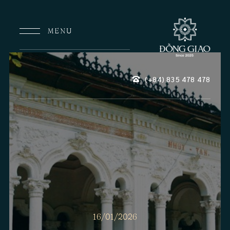
MENU
(+84) 835
478
478
16/01/2026