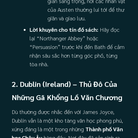
gian sang trọng, nơi các nhân vật
của Austen thường lui tới để thư
giãn và giao lưu.
Lời khuyên cho tín đồ sách:
Hãy đọc
lại “Northanger Abbey” hoặc
“Persuasion” trước khi đến Bath để cảm
nhận sâu sắc hơn từng góc phố, từng
tòa nhà.
2. Dublin (Ireland) – Thủ Đô Của
Những Gã Khổng Lồ Văn Chương
Dù thường được nhắc đến với James Joyce,
Dublin vẫn là một kho tàng văn học phong phú,
xứng đáng là một trong những
Thành phố Văn
học Châu Âu
hàng đầu. Nơi đây đã sản sinh ra