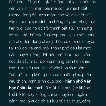
Châu Âu – “Lục địa già” không chỉ là cái nôi của
nền văn minh nhân loại mà còn là mảnh đất
thiêng liêng đã ươm mầm cho vô vàn kiệt tác
văn chương, sản sinh ra những cây bút vĩ đại mà
tên tuổi của họ đã trở thành bất tử. Từ những
vở kịch bất hủ của Shakespeare tại xứ sở sương
mù cho đến dòng chảy ý thức của James Joyce
tại thủ đô Ireland, mỗi thành phố đều kể một
câu chuyện riêng, dệt nên một bức tranh văn
học đa sắc màu. Đối với những tâm hồn khao
khát tìm hiểu sâu sắc về văn hóa và muốn
“sống” trong không gian của những tác phẩm
yêu thích, hành trình qua các
Thành phố Văn
học Châu Âu
chính là một trải nghiệm không
thể bỏ lỡ. Đây không chỉ là chuyến đi ngắm
cảnh, mà là cuộc phiêu lưu của tri thức, cảm