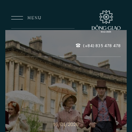
MENU
(+84) 835
478
478
16/01/2026