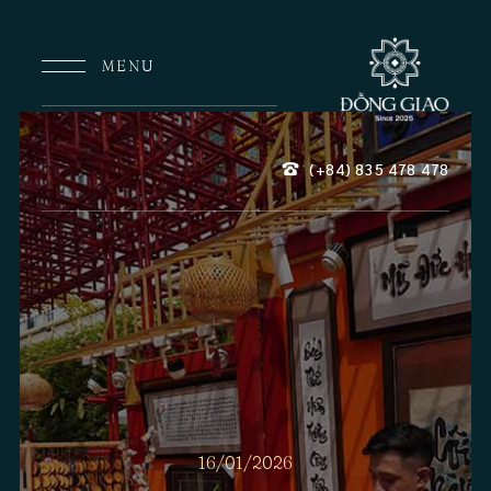
MENU
(+84) 835
478
478
16/01/2026