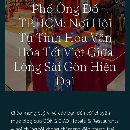
Phố Ông Đồ
TP.HCM: Nơi Hội
Tụ Tinh Hoa Văn
Hóa Tết Việt Giữa
Lòng Sài Gòn Hiện
Đại
Chào mừng quý vị và các bạn đến với chuyên
mục blog của ĐỒNG GIAO Hotels & Restaurants
– nơi chúng tôi không chỉ mang đến những trải