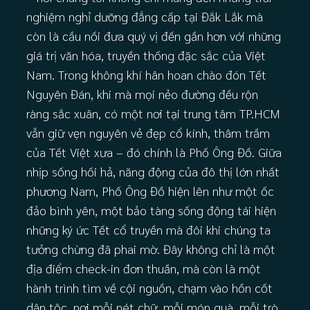
nghiệm nghỉ dưỡng đẳng cấp tại Đắk Lắk mà
còn là cầu nối đưa quý vị đến gần hơn với những
giá trị văn hóa, truyền thống đặc sắc của Việt
Nam. Trong không khí hân hoan chào đón Tết
Nguyên Đán, khi mà mọi nẻo đường đều rộn
ràng sắc xuân, có một nơi tại trung tâm TP.HCM
vẫn giữ vẹn nguyên vẻ đẹp cổ kính, thâm trầm
của Tết Việt xưa – đó chính là Phố Ông Đồ. Giữa
nhịp sống hối hả, năng động của đô thị lớn nhất
phương Nam, Phố Ông Đồ hiện lên như một ốc
đảo bình yên, một bảo tàng sống động tái hiện
những ký ức Tết cổ truyền mà đôi khi chúng ta
tưởng chừng đã phai mờ. Đây không chỉ là một
địa điểm check-in đơn thuần, mà còn là một
hành trình tìm về cội nguồn, chạm vào hồn cốt
dân tộc, nơi mỗi nét chữ, mỗi món quà, mỗi trò