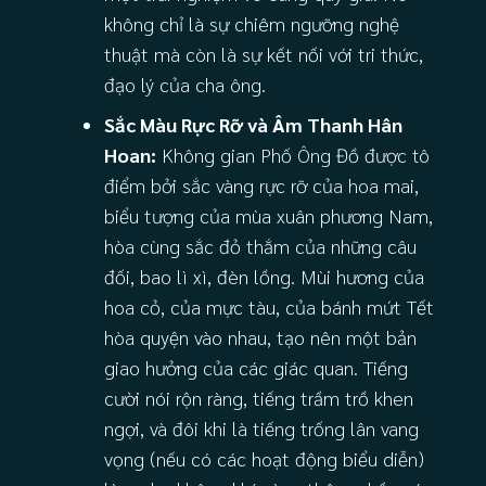
không chỉ là sự chiêm ngưỡng nghệ
thuật mà còn là sự kết nối với tri thức,
đạo lý của cha ông.
Sắc Màu Rực Rỡ và Âm Thanh Hân
Hoan:
Không gian Phố Ông Đồ được tô
điểm bởi sắc vàng rực rỡ của hoa mai,
biểu tượng của mùa xuân phương Nam,
hòa cùng sắc đỏ thắm của những câu
đối, bao lì xì, đèn lồng. Mùi hương của
hoa cỏ, của mực tàu, của bánh mứt Tết
hòa quyện vào nhau, tạo nên một bản
giao hưởng của các giác quan. Tiếng
cười nói rộn ràng, tiếng trầm trồ khen
ngợi, và đôi khi là tiếng trống lân vang
vọng (nếu có các hoạt động biểu diễn)