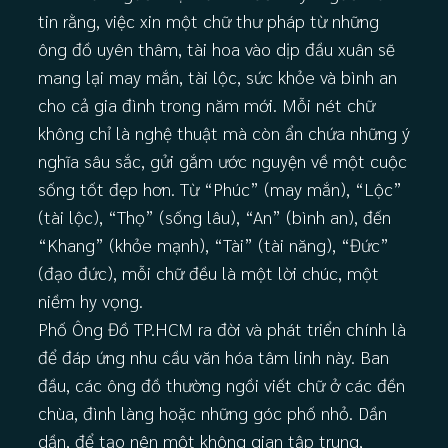
tin rằng, việc xin một chữ thư pháp từ những
ông đồ uyên thâm, tài hoa vào dịp đầu xuân sẽ
mang lại may mắn, tài lộc, sức khỏe và bình an
cho cả gia đình trong năm mới. Mỗi nét chữ
không chỉ là nghệ thuật mà còn ẩn chứa những ý
nghĩa sâu sắc, gửi gắm ước nguyện về một cuộc
sống tốt đẹp hơn. Từ “Phúc” (may mắn), “Lộc”
(tài lộc), “Thọ” (sống lâu), “An” (bình an), đến
“Khang” (khỏe mạnh), “Tài” (tài năng), “Đức”
(đạo đức), mỗi chữ đều là một lời chúc, một
niềm hy vọng.
Phố Ông Đồ TP.HCM ra đời và phát triển chính là
để đáp ứng nhu cầu văn hóa tâm linh này. Ban
đầu, các ông đồ thường ngồi viết chữ ở các đền
chùa, đình làng hoặc những góc phố nhỏ. Dần
dần, để tạo nên một không gian tập trung,